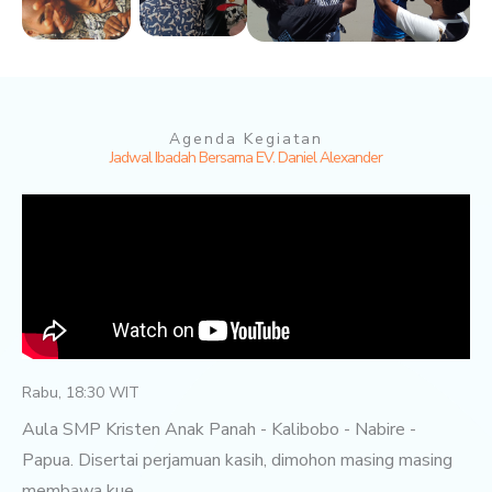
Agenda Kegiatan
Jadwal Ibadah Bersama EV. Daniel Alexander
Rabu, 18:30 WIT
Aula SMP Kristen Anak Panah - Kalibobo - Nabire -
Papua. Disertai perjamuan kasih, dimohon masing masing
membawa kue