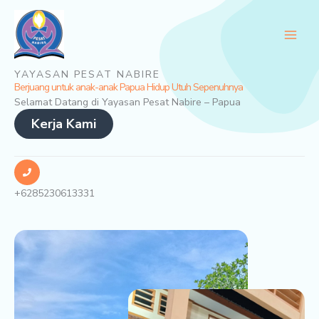
Skip
Main
to
Men
content
YAYASAN PESAT NABIRE
Berjuang untuk anak-anak Papua Hidup Utuh Sepenuhnya
Selamat Datang di Yayasan Pesat Nabire – Papua
Kerja Kami
+6285230613331