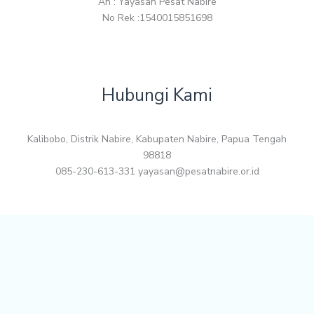
An : Yayasan Pesat Nabire
No Rek :1540015851698
Hubungi Kami
Kalibobo, Distrik Nabire, Kabupaten Nabire, Papua Tengah
98818
085-230-613-331 yayasan@pesatnabire.or.id
Copyright © 2026 Pesat Nabire. Powered by
Izzaweb
.